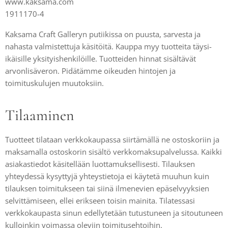
www.kaksama.com
1911170-4
Kaksama Craft Galleryn putiikissa on puusta, sarvesta ja
nahasta valmistettuja käsitöitä. Kauppa myy tuotteita täysi-
ikäisille yksityishenkilöille. Tuotteiden hinnat sisältävät
arvonlisäveron. Pidätämme oikeuden hintojen ja
toimituskulujen muutoksiin.
Tilaaminen
Tuotteet tilataan verkkokaupassa siirtämällä ne ostoskoriin ja
maksamalla ostoskorin sisältö verkkomaksupalvelussa. Kaikki
asiakastiedot käsitellään luottamuksellisesti. Tilauksen
yhteydessä kysyttyjä yhteystietoja ei käytetä muuhun kuin
tilauksen toimitukseen tai siinä ilmenevien epäselvyyksien
selvittämiseen, ellei erikseen toisin mainita. Tilatessasi
verkkokaupasta sinun edellytetään tutustuneen ja sitoutuneen
kulloinkin voimassa oleviin toimitusehtoihin.