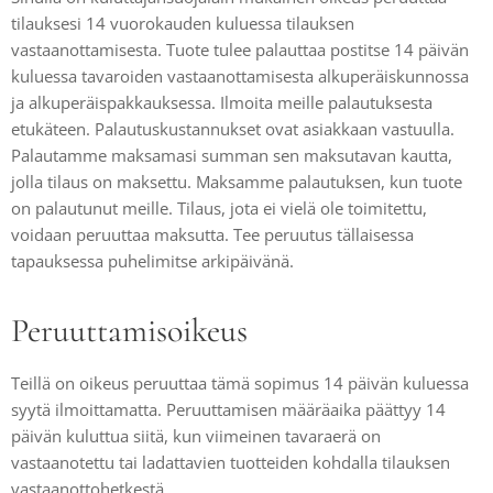
tilauksesi 14 vuorokauden kuluessa tilauksen
vastaanottamisesta. Tuote tulee palauttaa postitse 14 päivän
kuluessa tavaroiden vastaanottamisesta alkuperäiskunnossa
ja alkuperäispakkauksessa. Ilmoita meille palautuksesta
etukäteen. Palautuskustannukset ovat asiakkaan vastuulla.
Palautamme maksamasi summan sen maksutavan kautta,
jolla tilaus on maksettu. Maksamme palautuksen, kun tuote
on palautunut meille. Tilaus, jota ei vielä ole toimitettu,
voidaan peruuttaa maksutta. Tee peruutus tällaisessa
tapauksessa puhelimitse arkipäivänä.
Peruuttamisoikeus
Teillä on oikeus peruuttaa tämä sopimus 14 päivän kuluessa
syytä ilmoittamatta. Peruuttamisen määräaika päättyy 14
päivän kuluttua siitä, kun viimeinen tavaraerä on
vastaanotettu tai ladattavien tuotteiden kohdalla tilauksen
vastaanottohetkestä.