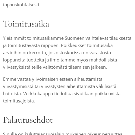
tapauskohtaisesti.
Toimitusaika
Yleisimmät toimitusaikamme Suomeen vaihtelevat tilauksesta
ja toimitustavasta riippuen. Poikkeukset toimitusaika-
arvioihin on kerrottu, jos ostoskorissa on varastosta
loppuneita tuotteita ja ilmoitamme myös mahdollisista
viivästyksistä teille välittömästi tilaamisen jälkeen.
Emme vastaa ylivoimaisen esteen aiheuttamista
viivästymisistä tai viivästysten aiheuttamista välillisistä
haitoista. Verkkokauppa tiedottaa sivuillaan poikkeavista
toimitusajoista.
Palautusehdot
Sinulla on kuluttajansuojalain mukainen oikeus peruuttaa