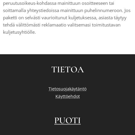
peruutusoikeus-kohdassa mainittuun osoitteeseen tai
soittamalla yhteystiedoissa mainittuun puhelinnumeroon. Jos
paketti on selvästi vaurioitunut kuljetuksessa, asiasta täytyy
tehdä välittömästi reklamaatio valitsemasi toimitustavan
kuljetusyhtiölle.
TIETOA
Tietosuojakäytäntö
Käyttöehdot
PUOTI