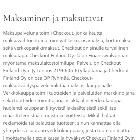
Maksaminen ja maksutavat
Maksupalveluna toimii Checkout, jonka kautta
maksuvaihtoehtoina toimivat lasku, osamaksu, korttimaksu
sekä verkkopankkimaksut. Checkout on sinulle turvallinen
maksutapa. Checkout Finland Oy:llä on Finanssivalvonnan
myöntämä maksulaitostoimilupa. Palvelu on Checkout
Finland Oy:n (y-tunnus 2196606-6) ylläpitämä ja Checkout
Finland Oy on osa OP Ryhmää. Checkout-
maksunvälityspalvelu välittää maksusi kauppiaalle.
Verkkokauppa toimii tuotteiden ja palveluiden markkinoijana
sekä tuotteiden toimittajana asiakkaalle. Verkkokauppa
huolehtii kauppaan liittyvistä lakisääteisistä sekä itse
määrittelemistään muista velvoitteista. Mikäli haluat
reklamoida tai palauttaa tuotteen, sinun kannattaa olla
yhteydessä suoraan verkkokauppaan, josta tuote on tilattu.
Ilmoittamalla tietoja kassalla hyväksyt Checkout Finland Oy:n