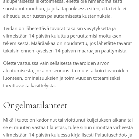
alkuperäisessä liiketoimessa, ellette ole nimenomaisesti
suostunut muuhun, ja joka tapauksessa siten, että teille ei
aiheudu suoritusten palauttamisesta kustannuksia.
Teidän on lähetettävä tavarat takaisin viivytyksettä ja
viimeistään 14 päivän kuluttua peruuttamisilmoituksen
tekemisestä. Määräaikaa on noudatettu, jos lähetätte tavarat
takaisin ennen kyseisen 14 päivän määräajan päättymistä.
Olette vastuussa vain sellaisesta tavaroiden arvon
alentumisesta, joka on seuraus- ta muusta kuin tavaroiden
luonteen, ominaisuuksien ja toimivuuden toteamiseksi
tarvittavasta käsittelystä.
Ongelmatilanteet
Mikäli tuote on kadonnut tai vioittunut kuljetuksen aikana tai
se ei muuten vastaa tilaustasi, tulee sinun ilmoittaa virheestä
viimeistään 14 päivän kuluessa kirjallisesti Palautusehdot- ja