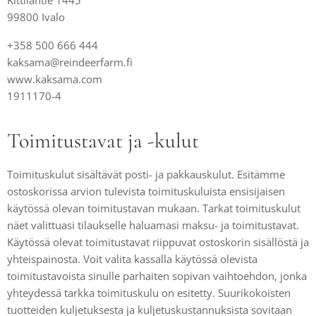
Kittiläntie 1445
99800 Ivalo
+358 500 666 444
kaksama@reindeerfarm.fi
www.kaksama.com
1911170-4
Toimitustavat ja -kulut
Toimituskulut sisältävät posti- ja pakkauskulut. Esitämme
ostoskorissa arvion tulevista toimituskuluista ensisijaisen
käytössä olevan toimitustavan mukaan. Tarkat toimituskulut
näet valittuasi tilaukselle haluamasi maksu- ja toimitustavat.
Käytössä olevat toimitustavat riippuvat ostoskorin sisällöstä ja
yhteispainosta. Voit valita kassalla käytössä olevista
toimitustavoista sinulle parhaiten sopivan vaihtoehdon, jonka
yhteydessä tarkka toimituskulu on esitetty. Suurikokoisten
tuotteiden kuljetuksesta ja kuljetuskustannuksista sovitaan