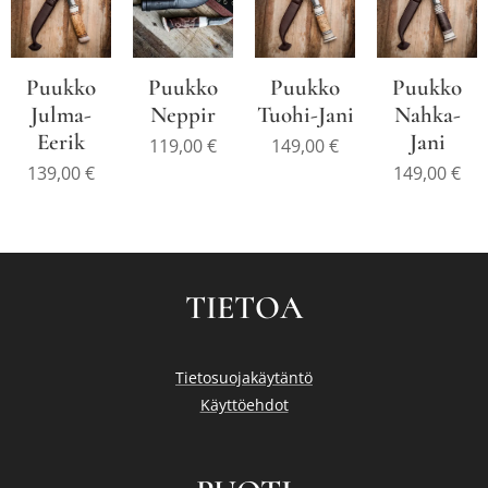
Puukko
Puukko
Puukko
Puukko
Julma-
Neppir
Tuohi-Jani
Nahka-
Eerik
Jani
119,00
€
149,00
€
139,00
€
149,00
€
TIETOA
Tietosuojakäytäntö
Käyttöehdot