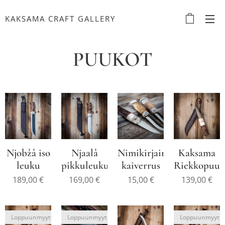
KAKSAMA CRAFT GALLERY
PUUKOT
Njobžâ iso
Njaalâ
Nimikirjainten
Kaksama
leuku
pikkuleuku
kaiverrus
Riekkopuuk
189,00
€
169,00
€
15,00
€
139,00
€
Loppuunmyyty
Loppuunmyyty
Loppuunmyyty